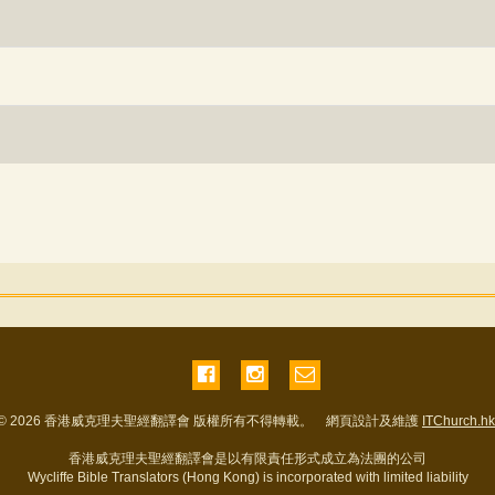
© 2026 香港威克理夫聖經翻譯會 版權所有不得轉載。 網頁設計及維護
ITChurch.hk
香港威克理夫聖經翻譯會是以有限責任形式成立為法團的公司
Wycliffe Bible Translators (Hong Kong) is incorporated with limited liability